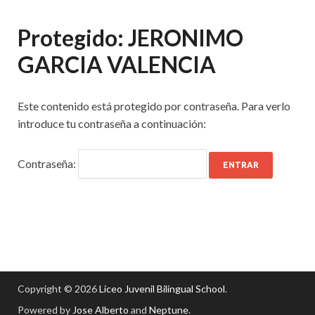
Protegido: JERONIMO
GARCIA VALENCIA
Este contenido está protegido por contraseña. Para verlo
introduce tu contraseña a continuación:
Contraseña:
Copyright © 2026
Liceo Juvenil Bilingual School
.
Powered by
Jose Alberto
and
Neptune
.