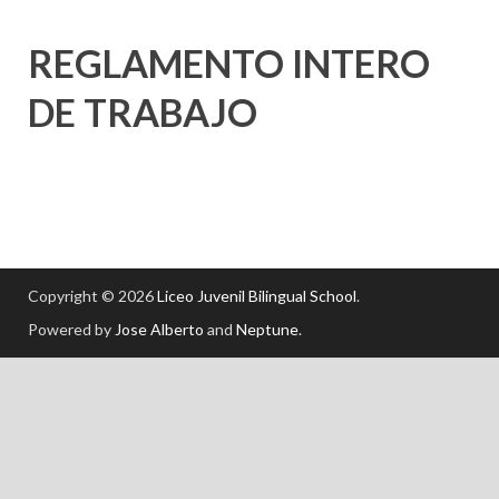
REGLAMENTO INTERO
DE TRABAJO
Copyright © 2026
Liceo Juvenil Bilingual School
.
Powered by
Jose Alberto
and
Neptune
.