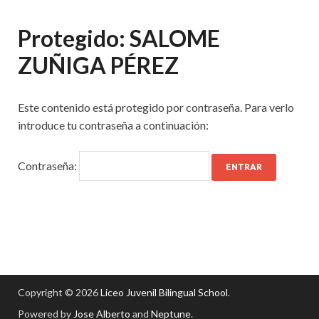
Protegido: SALOME
ZUÑIGA PÉREZ
Este contenido está protegido por contraseña. Para verlo
introduce tu contraseña a continuación:
Contraseña:
Copyright © 2026
Liceo Juvenil Bilingual School
.
Powered by
Jose Alberto
and
Neptune
.