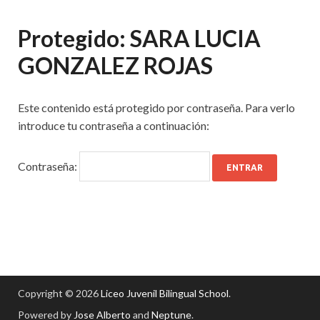
Protegido: SARA LUCIA
GONZALEZ ROJAS
Este contenido está protegido por contraseña. Para verlo
introduce tu contraseña a continuación:
Contraseña:
Copyright © 2026
Liceo Juvenil Bilingual School
.
Powered by
Jose Alberto
and
Neptune
.