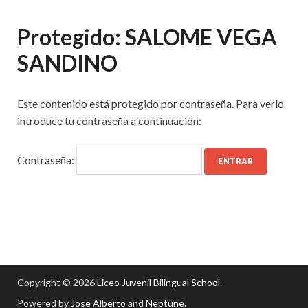
Protegido: SALOME VEGA
SANDINO
Este contenido está protegido por contraseña. Para verlo
introduce tu contraseña a continuación:
Contraseña:
Copyright © 2026
Liceo Juvenil Bilingual School
.
Powered by
Jose Alberto
and
Neptune
.