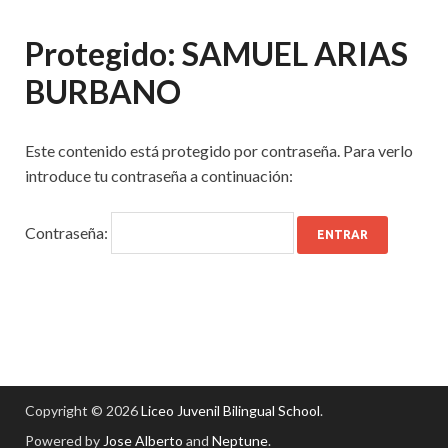
Protegido: SAMUEL ARIAS
BURBANO
Este contenido está protegido por contraseña. Para verlo
introduce tu contraseña a continuación:
Contraseña:
Copyright © 2026
Liceo Juvenil Bilingual School
.
Powered by
Jose Alberto
and
Neptune
.